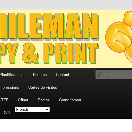
n à dimension humaine
eman – Copy & Print
Plastifications
Reliures
Contact
Impressions
Cartes de visites
& TFE
Offset
Photos
Grand format
Gift