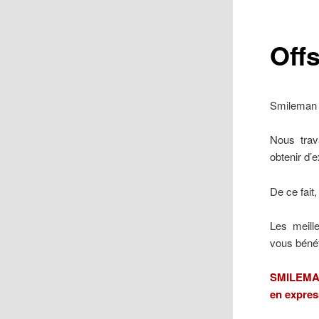
Off
Smileman e
Nous trava
obtenir d’
De ce fait
Les meille
vous bénéf
SMILEMAN,
en expres