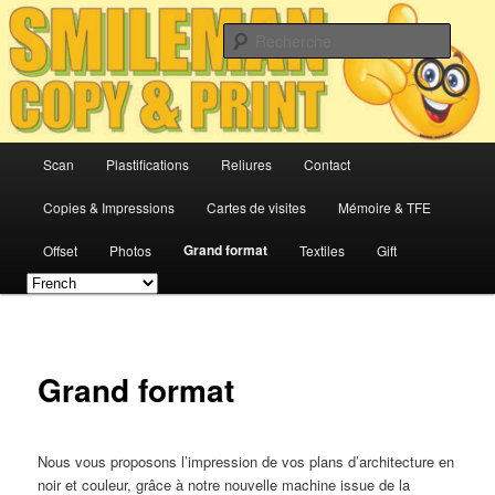
Aller
Un magasin à dimension humaine
au
Reche
contenu
principal
Smileman – Copy & Print
Menu
Scan
Plastifications
Reliures
Contact
principal
Copies & Impressions
Cartes de visites
Mémoire & TFE
Grand format
Offset
Photos
Textiles
Gift
Grand format
Nous vous proposons l’impression de vos plans d’architecture en
noir et couleur, grâce à notre nouvelle machine issue de la